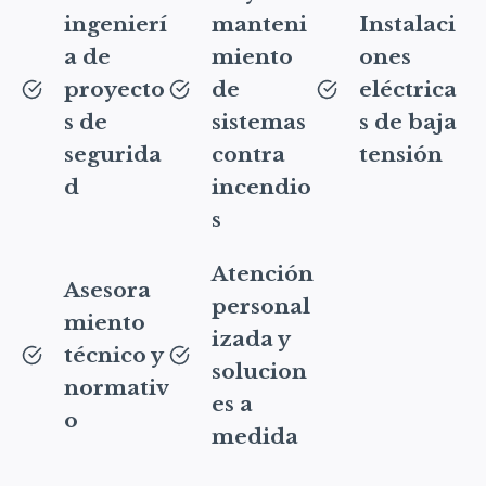
ingenierí
manteni
Instalaci
a de
miento
ones
proyecto
de
eléctrica
s de
sistemas
s de baja
segurida
contra
tensión
d
incendio
s
Atención
Asesora
personal
miento
izada y
técnico y
solucion
normativ
es a
o
medida