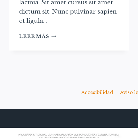
lacinia. Sit amet cursus sit amet
dictum sit. Nunc pulvinar sapien
et ligula…
PAINTING
LEER MÁS
PERFECTION
Accesibilidad
Aviso l